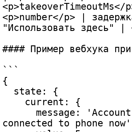
<p>takeoverTimeoutMs</p
<p>number</p> | задержк
"Использовать здесь" | 
#### Пример вебхука при
```

{

  state: {

    current: {

      message: 'Account started successfully & is 
connected to phone now',