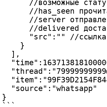
      //возможные статусы

      //has_seen прочитано 

      //server отправлено на сервер

      //delivered доставлено получателю

      "src":"" //ссылка на медиа файл

    }

  ],

  "time":1637138181000000,

  "thread":"79999999999@c.us",

  "item":"99F39D2154F84418EAF0B4EDD3AFD90A",

  "source":"whatsapp"

}
