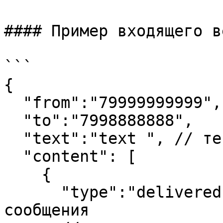
#### Пример входящего в
```

{

  "from":"79999999999", 

  "to":"7998888888",

  "text":"text ", // текст сообщения

  "content": [

    {

      "type":"delivered", //статус доставки 
сообщения
