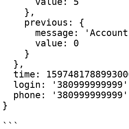
      value: 5

    },

    previous: {

      message: 'Account just started to start',

      value: 0

    }

  },

  time: 1597481788993000000,

  login: '380999999999',

  phone: '380999999999'

}

```
