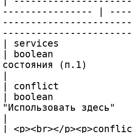
| ---------------------
---------------- | ----
-----------------------
----------------------- 
| services                   | stateHo
| boolean              
состояния (п.1)                  
|

| conflict                   | takeover
| boolean              
"Использовать здесь"             |
|

| <p><br></p><p>conflic